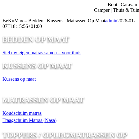
Boot | Caravan 
Camper | Thuis & Tui
BeKuMax – Bedden | Kussens | Matrassen Op Maat
admin
2026-01-
07T18:15:56+01:00
BEDDEN OP MAAT
Stel uw eigen matras samen – voor thuis
KUSSENS OP MAAT
Kussens op maat
MATRASSEN OP MAAT
Koudschuim matras
Traagschuim Matras (Nasa)
TOPPERS / OPLEGMATRASSEN OP