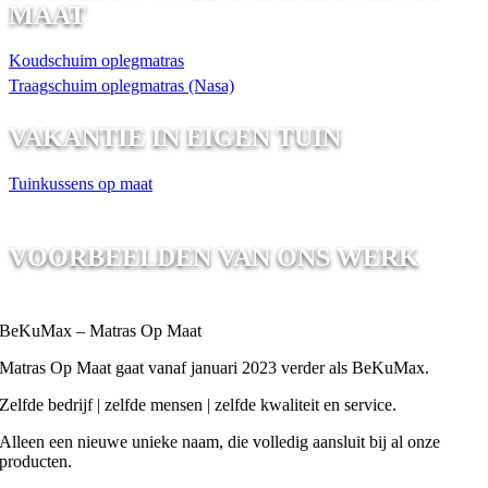
MAAT
Koudschuim oplegmatras
Traagschuim oplegmatras (Nasa)
VAKANTIE IN EIGEN TUIN
Tuinkussens op maat
VOORBEELDEN VAN ONS WERK
BeKuMax – Matras Op Maat
Matras Op Maat gaat vanaf januari 2023 verder als BeKuMax.
Zelfde bedrijf | zelfde mensen | zelfde kwaliteit en service.
Alleen een nieuwe unieke naam, die volledig aansluit bij al onze
producten.