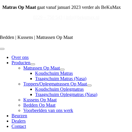
Skip
Matras Op Maat
gaat vanaf januari 2023 verder als BeKuMax
to
0229 – 750 543
|
info@bekumax.nl
content
Bedden | Kussens | Matrassen Op Maat
Toggle
Navigation
Over ons
Producten
Matrassen Op Maat
Koudschuim Matras
Traagschuim Matras (Nasa)
Toppers/Oplegmatrassen Op Maat
Koudschuim Oplegmatras
Traagschuim Oplegmatras (Nasa)
Kussens Op Maat
Bedden Op Maat
Voorbeelden van ons werk
Beurzen
Dealers
Contact