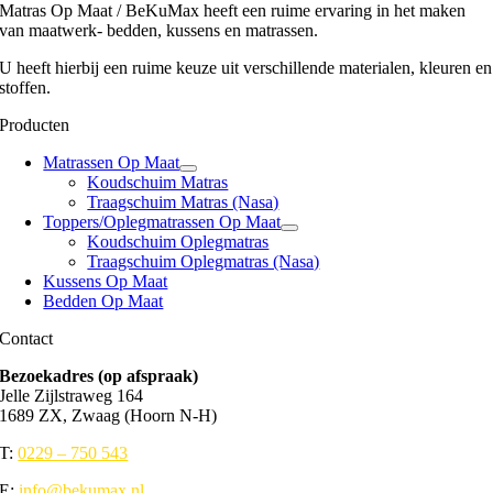
Matras Op Maat / BeKuMax heeft een ruime ervaring in het maken
van maatwerk- bedden, kussens en matrassen.
U heeft hierbij een ruime keuze uit verschillende materialen, kleuren en
stoffen.
Producten
Matrassen Op Maat
Koudschuim Matras
Traagschuim Matras (Nasa)
Toppers/Oplegmatrassen Op Maat
Koudschuim Oplegmatras
Traagschuim Oplegmatras (Nasa)
Kussens Op Maat
Bedden Op Maat
Contact
Bezoekadres (op afspraak)
Jelle Zijlstraweg 164
1689 ZX, Zwaag (Hoorn N-H)
T:
0229 – 750 543
E:
info@bekumax.nl